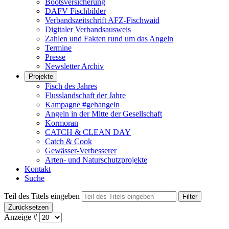
Bootsversicherung
DAFV Fischbilder
Verbandszeitschrift AFZ-Fischwaid
Digitaler Verbandsausweis
Zahlen und Fakten rund um das Angeln
Termine
Presse
Newsletter Archiv
Projekte
Fisch des Jahres
Flusslandschaft der Jahre
Kampagne #gehangeln
Angeln in der Mitte der Gesellschaft
Kormoran
CATCH & CLEAN DAY
Catch & Cook
Gewässer-Verbesserer
Arten- und Naturschutzprojekte
Kontakt
Suche
Teil des Titels eingeben
Filter
Zurücksetzen
Anzeige #