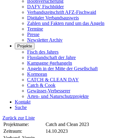
Bootsversicherung
DAFV Fischbilder
Verbandszeitschrift AFZ-Fischwaid
Digitaler Verbandsausweis
Zahlen und Fakten rund um das Angeln
Termine
Presse
Newsletter Archiv
Projekte
Fisch des Jahres
Flusslandschaft der Jahre
Kampagne #gehangeln
Angeln in der Mitte der Gesellschaft
Kormoran
CATCH & CLEAN DAY
Catch & Cook
Gewässer-Verbesserer
Arten- und Naturschutzprojekte
Kontakt
Suche
Zurück zur Liste
Projektname:
Catch and Clean 2023
Zeitraum:
14.10.2023
Verband, Verein