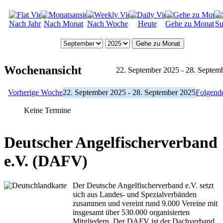
Nach Jahr
Nach Monat
Nach Woche
Heute
Gehe zu Monat
Su
Gehe zu Monat
Wochenansicht
22. September 2025 - 28. Septem
Vorherige Woche
22. September 2025 - 28. September 2025
Folgend
Keine Termine
Deutscher Angelfischerverband
e.V. (DAFV)
Der Deutsche Angelfischerverband e.V. setzt
sich aus Landes- und Spezialverbänden
zusammen und vereint rund 9.000 Vereine mit
insgesamt über 530.000 organisierten
Mitgliedern. Der DAFV ist der Dachverband