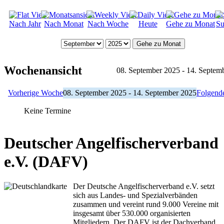
Nach Jahr
Nach Monat
Nach Woche
Heute
Gehe zu Monat
Su
Gehe zu Monat
Wochenansicht
08. September 2025 - 14. Septem
Vorherige Woche
08. September 2025 - 14. September 2025
Folgend
Keine Termine
Deutscher Angelfischerverband
e.V. (DAFV)
Der Deutsche Angelfischerverband e.V. setzt
sich aus Landes- und Spezialverbänden
zusammen und vereint rund 9.000 Vereine mit
insgesamt über 530.000 organisierten
Mitgliedern. Der DAFV ist der Dachverband