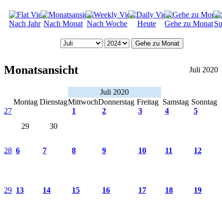
Nach Jahr
Nach Monat
Nach Woche
Heute
Gehe zu Monat
Su
Gehe zu Monat
Monatsansicht
Juli 2020
Juli 2020
Montag
Dienstag
Mittwoch
Donnerstag
Freitag
Samstag
Sonntag
27
1
2
3
4
5
29
30
28
6
7
8
9
10
11
12
29
13
14
15
16
17
18
19