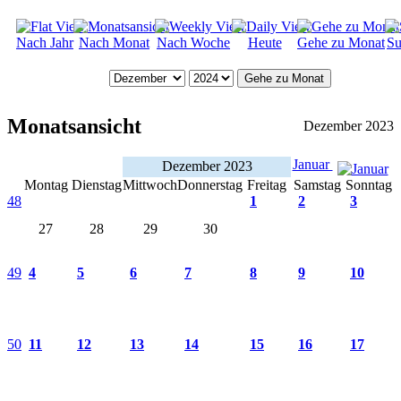
Nach Jahr
Nach Monat
Nach Woche
Heute
Gehe zu Monat
Su
Gehe zu Monat
Monatsansicht
Dezember 2023
Januar
Dezember 2023
Montag
Dienstag
Mittwoch
Donnerstag
Freitag
Samstag
Sonntag
48
1
2
3
27
28
29
30
49
4
5
6
7
8
9
10
50
11
12
13
14
15
16
17