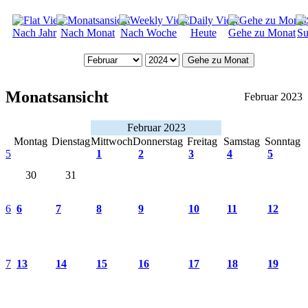
Nach Jahr
Nach Monat
Nach Woche
Heute
Gehe zu Monat
Su
Gehe zu Monat
Monatsansicht
Februar 2023
Februar 2023
Montag
Dienstag
Mittwoch
Donnerstag
Freitag
Samstag
Sonntag
5
1
2
3
4
5
30
31
6
6
7
8
9
10
11
12
7
13
14
15
16
17
18
19