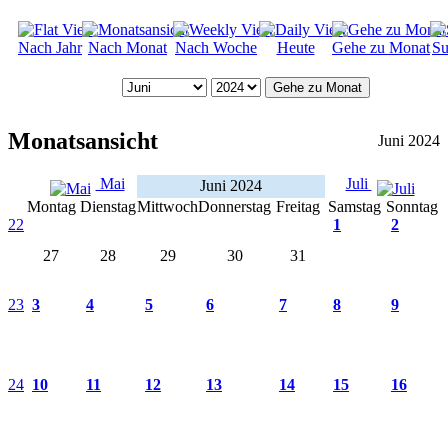
Nach Jahr
Nach Monat
Nach Woche
Heute
Gehe zu Monat
Su
Gehe zu Monat
Monatsansicht
Juni 2024
Mai
Juli
Juni 2024
Montag
Dienstag
Mittwoch
Donnerstag
Freitag
Samstag
Sonntag
22
1
2
27
28
29
30
31
23
3
4
5
6
7
8
9
24
10
11
12
13
14
15
16