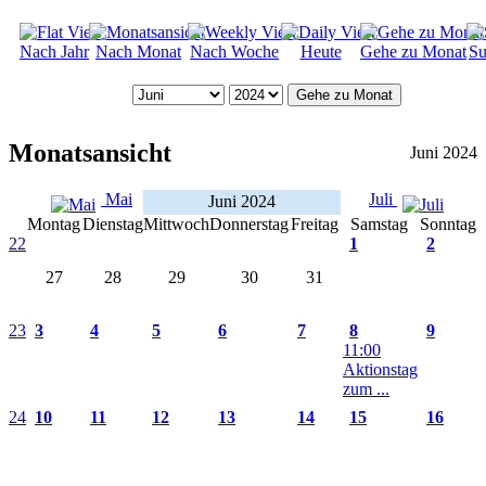
Nach Jahr
Nach Monat
Nach Woche
Heute
Gehe zu Monat
Su
Gehe zu Monat
Monatsansicht
Juni 2024
Mai
Juli
Juni 2024
Montag
Dienstag
Mittwoch
Donnerstag
Freitag
Samstag
Sonntag
22
1
2
27
28
29
30
31
23
3
4
5
6
7
8
9
11:00
Aktionstag
zum ...
24
10
11
12
13
14
15
16