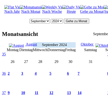
Nach Jahr
Nach Monat
Nach Woche
Heute
Gehe zu Monat
Su
Gehe zu Monat
Monatsansicht
Septembe
August
Oktober
September 2024
Montag
Dienstag
Mittwoch
Donnerstag
Freitag
Samstag
S
35
26
27
28
29
30
31
36
2
3
4
5
6
7
37
9
10
11
12
13
14