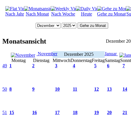
Nach Jahr
Nach Monat
Nach Woche
Heute
Gehe zu Monat
Su
Gehe zu Monat
Monatsansicht
Dezember 20
November
Januar
Dezember 2025
Montag
Dienstag
Mittwoch
Donnerstag
Freitag
Samstag
Sonn
49
1
2
3
4
5
6
7
50
8
9
10
11
12
13
14
51
15
16
17
18
19
20
21