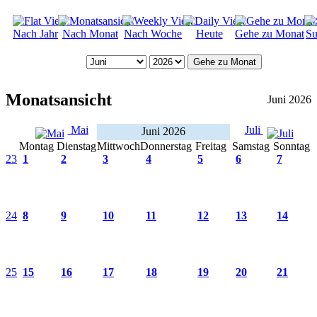
Nach Jahr
Nach Monat
Nach Woche
Heute
Gehe zu Monat
Su
Gehe zu Monat
Monatsansicht
Juni 2026
Mai
Juli
Juni 2026
Montag
Dienstag
Mittwoch
Donnerstag
Freitag
Samstag
Sonntag
23
1
2
3
4
5
6
7
24
8
9
10
11
12
13
14
25
15
16
17
18
19
20
21