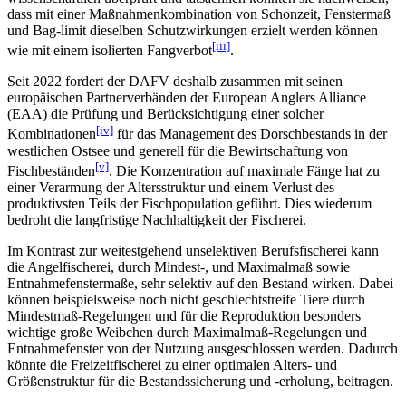
dass mit einer Maßnahmenkombination von Schonzeit, Fenstermaß
und Bag-limit dieselben Schutzwirkungen erzielt werden können
[iii]
wie mit einem isolierten Fangverbot
.
Seit 2022 fordert der DAFV deshalb zusammen mit seinen
europäischen Partnerverbänden der European Anglers Alliance
(EAA) die Prüfung und Berücksichtigung einer solcher
[iv]
Kombinationen
für das Management des Dorschbestands in der
westlichen Ostsee und generell für die Bewirtschaftung von
[v]
Fischbeständen
. Die Konzentration auf maximale Fänge hat zu
einer Verarmung der Altersstruktur und einem Verlust des
produktivsten Teils der Fischpopulation geführt. Dies wiederum
bedroht die langfristige Nachhaltigkeit der Fischerei.
Im Kontrast zur weitestgehend unselektiven Berufsfischerei kann
die Angelfischerei, durch Mindest-, und Maximalmaß sowie
Entnahmefenstermaße, sehr selektiv auf den Bestand wirken. Dabei
können beispielsweise noch nicht geschlechtstreife Tiere durch
Mindestmaß-Regelungen und für die Reproduktion besonders
wichtige große Weibchen durch Maximalmaß-Regelungen und
Entnahmefenster von der Nutzung ausgeschlossen werden. Dadurch
könnte die Freizeitfischerei zu einer optimalen Alters- und
Größenstruktur für die Bestandssicherung und -erholung, beitragen.