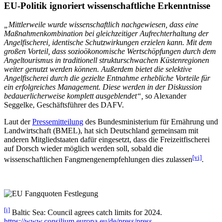
EU-Politik ignoriert wissenschaftliche Erkenntnisse
„Mittlerweile wurde wissenschaftlich nachgewiesen, dass eine
Maßnahmenkombination bei gleichzeitiger Aufrechterhaltung der
Angelfischerei, identische Schutzwirkungen erzielen kann. Mit dem
großen Vorteil, dass sozioökonomische Wertschöpfungen durch dem
Angeltourismus in traditionell strukturschwachen Küstenregionen
weiter genutzt werden können. Außerdem bietet die selektive
Angelfischerei durch die gezielte Entnahme erhebliche Vorteile für
ein erfolgreiches Management. Diese werden in der Diskussion
bedauerlicherweise komplett ausgeblendet“,
so Alexander
Seggelke, Geschäftsführer des DAFV.
Laut der
Pressemitteilung
des Bundesministerium für Ernährung und
Landwirtschaft (BMEL), hat sich Deutschland gemeinsam mit
anderen Mitgliedstaaten dafür eingesetzt, dass die Freizeitfischerei
auf Dorsch wieder möglich werden soll, sobald die
[vi]
wissenschaftlichen Fangmengenempfehlungen dies zulassen
.
[i]
Baltic Sea: Council agrees catch limits for 2024.
https://www.consilium.europa.eu/de/press/press-