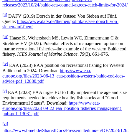
releases/2023/10/24/baltic-sea-council-agrees-catch-limits-for-2024/
[ii]
DAFV (2019) Dorsch in der Ostsee: Von Sieben auf Fünf.
Quelle:
https://www.dafv.de/themen/politik/ostsee-dorsch-von-
sieben-auf-fuenf
[iii]
Haase K, Weltersbach MS, Lewin WC, Zimmermann C &
Strehlow HV (2022). Potential effects of management options on
marine recreational fisheries–the example of the western Baltic cod
fishery.
ICES Journal of Marine Science
,
79
(3), 661-676.
[iv]
EAA (2023) EAA position on recreational fishing for Western
Baltic cod in 2024. Download
https://www.eaa-
europe.org/files/2023-06-13_eaa-position-western-baltic-cod-ices-
advice-pdf_12880.pdf
[v]
EAA (2023) EAA urges EU to fully implement the age and size
requirements needed to achieve healthy fish stocks and “Good
Environmental Status”. Download:
https://www.eaa-
europe.org/files/2023-09-22-eaa_position-fisheries-management-
pub-pdf_13031.pdf
[vi]
https://www.bmel.de/SharedDocs/Pressemitteilungen/DE/2023/126-