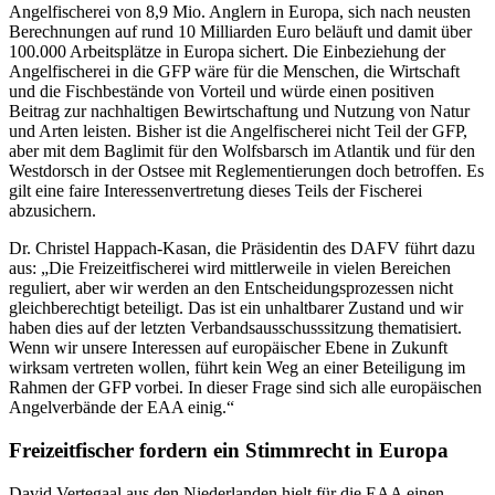
Angelfischerei von 8,9 Mio. Anglern in Europa, sich nach neusten
Berechnungen auf rund 10 Milliarden Euro beläuft und damit über
100.000 Arbeitsplätze in Europa sichert. Die Einbeziehung der
Angelfischerei in die GFP wäre für die Menschen, die Wirtschaft
und die Fischbestände von Vorteil und würde einen positiven
Beitrag zur nachhaltigen Bewirtschaftung und Nutzung von Natur
und Arten leisten. Bisher ist die Angelfischerei nicht Teil der GFP,
aber mit dem Baglimit für den Wolfsbarsch im Atlantik und für den
Westdorsch in der Ostsee mit Reglementierungen doch betroffen. Es
gilt eine faire Interessenvertretung dieses Teils der Fischerei
abzusichern.
Dr. Christel Happach-Kasan, die Präsidentin des DAFV führt dazu
aus: „Die Freizeitfischerei wird mittlerweile in vielen Bereichen
reguliert, aber wir werden an den Entscheidungsprozessen nicht
gleichberechtigt beteiligt. Das ist ein unhaltbarer Zustand und wir
haben dies auf der letzten Verbandsausschusssitzung thematisiert.
Wenn wir unsere Interessen auf europäischer Ebene in Zukunft
wirksam vertreten wollen, führt kein Weg an einer Beteiligung im
Rahmen der GFP vorbei. In dieser Frage sind sich alle europäischen
Angelverbände der EAA einig.“
Freizeitfischer fordern ein Stimmrecht in Europa
David Vertegaal aus den Niederlanden hielt für die EAA einen