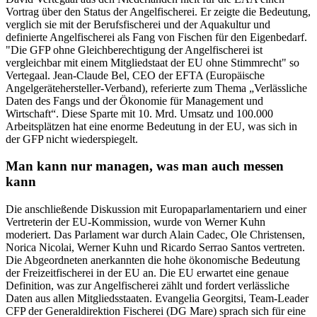
Vortrag über den Status der Angelfischerei. Er zeigte die Bedeutung,
verglich sie mit der Berufsfischerei und der Aquakultur und
definierte Angelfischerei als Fang von Fischen für den Eigenbedarf.
"Die GFP ohne Gleichberechtigung der Angelfischerei ist
vergleichbar mit einem Mitgliedstaat der EU ohne Stimmrecht" so
Vertegaal. Jean-Claude Bel, CEO der EFTA (Europäische
Angelgerätehersteller-Verband), referierte zum Thema „Verlässliche
Daten des Fangs und der Ökonomie für Management und
Wirtschaft“. Diese Sparte mit 10. Mrd. Umsatz und 100.000
Arbeitsplätzen hat eine enorme Bedeutung in der EU, was sich in
der GFP nicht wiederspiegelt.
Man kann nur managen, was man auch messen
kann
Die anschließende Diskussion mit Europaparlamentariern und einer
Vertreterin der EU-Kommission, wurde von Werner Kuhn
moderiert. Das Parlament war durch Alain Cadec, Ole Christensen,
Norica Nicolai, Werner Kuhn und Ricardo Serrao Santos vertreten.
Die Abgeordneten anerkannten die hohe ökonomische Bedeutung
der Freizeitfischerei in der EU an. Die EU erwartet eine genaue
Definition, was zur Angelfischerei zählt und fordert verlässliche
Daten aus allen Mitgliedsstaaten. Evangelia Georgitsi, Team-Leader
CFP der Generaldirektion Fischerei (DG Mare) sprach sich für eine