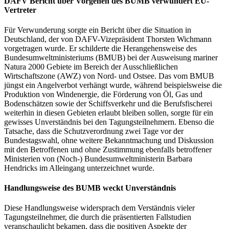
DAFV Bericht über Vorgehen des BUMB verwundert EU-
Vertreter
Für Verwunderung sorgte ein Bericht über die Situation in
Deutschland, der von DAFV-Vizepräsident Thorsten Wichmann
vorgetragen wurde. Er schilderte die Herangehensweise des
Bundesumweltministeriums (BMUB) bei der Ausweisung mariner
Natura 2000 Gebiete im Bereich der Ausschließlichen
Wirtschaftszone (AWZ) von Nord- und Ostsee. Das vom BMUB
jüngst ein Angelverbot verhängt wurde, während beispielsweise die
Produktion von Windenergie, die Förderung von Öl, Gas und
Bodenschätzen sowie der Schiffsverkehr und die Berufsfischerei
weiterhin in diesen Gebieten erlaubt bleiben sollen, sorgte für ein
gewisses Unverständnis bei den Tagungsteilnehmern. Ebenso die
Tatsache, dass die Schutzverordnung zwei Tage vor der
Bundestagswahl, ohne weitere Bekanntmachung und Diskussion
mit den Betroffenen und ohne Zustimmung ebenfalls betroffener
Ministerien von (Noch-) Bundesumweltministerin Barbara
Hendricks im Alleingang unterzeichnet wurde.
Handlungsweise des BUMB weckt Unverständnis
Diese Handlungsweise widersprach dem Verständnis vieler
Tagungsteilnehmer, die durch die präsentierten Fallstudien
veranschaulicht bekamen, dass die positiven Aspekte der