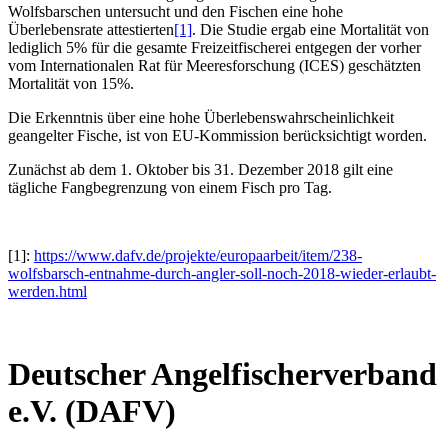
Wolfsbarschen untersucht und den Fischen eine hohe
Überlebensrate attestierten
[1]
. Die Studie ergab eine Mortalität von
lediglich 5% für die gesamte Freizeitfischerei entgegen der vorher
vom Internationalen Rat für Meeresforschung (ICES) geschätzten
Mortalität von 15%.
Die Erkenntnis über eine hohe Überlebenswahrscheinlichkeit
geangelter Fische, ist von EU-Kommission berücksichtigt worden.
Zunächst ab dem 1. Oktober bis 31. Dezember 2018 gilt eine
tägliche Fangbegrenzung von einem Fisch pro Tag.
[1]:
https://www.dafv.de/projekte/europaarbeit/item/238-
wolfsbarsch-entnahme-durch-angler-soll-noch-2018-wieder-erlaubt-
werden.html
Deutscher Angelfischerverband
e.V. (DAFV)