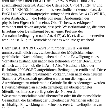
wird mit dem Urteil EuGH Urteil C-529/15 vom 1. Juni 2017
abschließend bestätigt. Auch die Urteile RS. C-461/13 RN 47 und
C-346/14 RN 56, 64 lassen unmissverständlich erkennen, dass der
EuGH alle Wasserkraftprojekte stringend mit dem Art. 4 (7) WRRL,
erster Anstrich; … „die Folge von neuen Änderungen der
physischen Eigenschaften eines Oberflächenwasserkörpers“
verbindet und davon ausgeht, dass jede Wasserkraftanlage, die einer
Erlaubnis oder Bewilligung bedarf, einer Prüfung der
Ausnahmebedingungen nach Art. 4 (7) a), b), c), d) zu unterwerfen
war und ist. Nur, in Deutschland ist das wohl nie geschehen!
Unter EuGH RN 39 C-529/154 führt der EuGH klar und
unmissverständlich aus: „Unbeschadet der Möglichkeit einer
gerichtlichen Nachprüfung, haben die für die Bewilligung eines
Vorhabens zuständigen nationalen Behörden vor der Bewilligung
nämlich zu prüfen, ob die in Art. 4 Abs. 7 Buchst. a bis d der
Richtlinie 2000/60/EG aufgeführten Bedingungen erfüllt sind. Diese
verlangen, dass alle praktikablen Vorkehrungen nach dem neusten
Stand der Wissenschaft getroffen werden um die negativen
Auswirkungen zu mindern; die Gründe für die Änderungen werden
Bewirtschaftungsplan einzeln dargelegt; ein übergeordnetes
öffentliches Interesse vorliegt oder der Nutzen der
Wasserrahmenrichtlinie wird übertroffen oder für die menschliche
Gesundheit, die Erhaltung der Sicherheit der Menschen oder die
nachhaltige Entwicklung und keine besseren Umweltoptionen zur