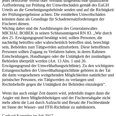
jeder betroffene Verein oder Verband umgehend eine qualifizierte
Aufforderung zur Prüfung der Umweltschäden gemäß des EuGH
Urteils an die Genehmigungsbehörde senden und auf die Richtigkeit
der Prüfungsergebnisse achten. Die ermittelten Umweltschäden
könnten dann als Grundlage für Schadenersatzforderungen der
Fischerei dienen.
Wichtig dabei sind die Ausführungen des Generalanwaltes
MICHAL BOBEK in seinen Schlussanträgen4 RN 83. „Wie durch
den 25. Erwägungsgrund bestätigt wird, sollten Personen, die
nachteilig betroffen oder wahrscheinlich betroffen sind, berechtigt
sein, Behörden zum Tätigwerden aufzufordern. Diese betroffenen
Personen sollten Zugang zu Verfahren haben, in deren Rahmen
Entscheidungen, Handlungen oder die Untätigkeit der zuständigen
Behörden überprüft werden (Art. 13 Abs. 1 und 26.
Erwägungsgrund der Umwelthaftungsrichtlinie). Zu den wichtigsten
Errungenschaften der Umwelthaftungsrichtlinie gehören in der Tat
die darin vorgesehenen weitgehenden Möglichkeiten natürlicher und
juristischer Personen, ein Tätigwerden zu verlangen und
Rechtsbehelfe gegen die Untätigkeit der Behörden einzulegen“.
Wenn das auch einige Zeit dauern wird, jedenfalls tragen dann die
Angler mit ihren Mitgliedsbeiträgen und der Fischereiabgabe nicht
mehr allein die Last durch Aufzucht und Besatz die Fischbestände
im Sinne der Wasser- und FFH-Richtlinie zu stabilisieren.
Gerhard Kemmler im Juli 2017