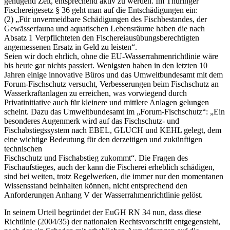
genügend Zeit, entsprechend aktiv zu werden. Im Thüringer
Fischereigesetz § 36 geht man auf die Entschädigungen ein:
(2) „Für unvermeidbare Schädigungen des Fischbestandes, der
Gewässerfauna und aquatischen Lebensräume haben die nach
Absatz 1 Verpflichteten den Fischereiausübungsberechtigten
angemessenen Ersatz in Geld zu leisten“.
Seien wir doch ehrlich, ohne die EU-Wasserrahmenrichtlinie wäre
bis heute gar nichts passiert. Wenigsten haben in den letzten 10
Jahren einige innovative Büros und das Umweltbundesamt mit dem
Forum-Fischschutz versucht, Verbesserungen beim Fischschutz an
Wasserkraftanlagen zu erreichen, was vorwiegend durch
Privatinitiative auch für kleinere und mittlere Anlagen gelungen
scheint. Dazu das Umweltbundesamt im „Forum-Fischschutz“: „Ein
besonderes Augenmerk wird auf das Fischschutz- und
Fischabstiegssystem nach EBEL, GLUCH und KEHL gelegt, dem
eine wichtige Bedeutung für den derzeitigen und zukünftigen
technischen
Fischschutz und Fischabstieg zukommt“. Die Fragen des
Fischaufstieges, auch der kann die Fischerei erheblich schädigen,
sind bei weiten, trotz Regelwerken, die immer nur den momentanen
Wissensstand beinhalten können, nicht entsprechend den
Anforderungen Anhang V der Wasserrahmenrichtlinie gelöst.
In seinem Urteil begründet der EuGH RN 34 nun, dass diese
Richtlinie (2004/35) der nationalen Rechtsvorschrift entgegensteht,