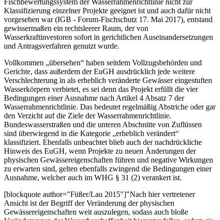
Fischbewertungssystem der Wasserrahmenrichtlinie nicht zur
Klassifizierung einzelner Projekte geeignet ist und auch dafür nicht
vorgesehen war (IGB - Forum-Fischschutz 17. Mai 2017), entstand
gewissermaßen ein rechtsleerer Raum, der von
Wasserkraftinvestoren sofort in gerichtlichen Auseinandersetzungen
und Antragsverfahren genutzt wurde.
Vollkommen „übersehen“ haben seitdem Vollzugsbehörden und
Gerichte, dass außerdem der EuGH ausdrücklich jede weitere
Verschlechterung in als erheblich veränderte Gewässer eingestuften
Wasserkörpern verbietet, es sei denn das Projekt erfüllt die vier
Bedingungen einer Ausnahme nach Artikel 4 Absatz 7 der
Wasserrahmenrichtlinie. Das bedeutet regelmäßig Abstriche oder gar
den Verzicht auf die Ziele der Wasserrahmenrichtlinie.
Bundeswasserstraßen und die unteren Abschnitte von Zuflüssen
sind überwiegend in die Kategorie „erheblich verändert“
klassifiziert. Ebenfalls unbeachtet blieb auch der nachdrückliche
Hinweis des EuGH, wenn Projekte zu neuen Änderungen der
physischen Gewässereigenschaften führen und negative Wirkungen
zu erwarten sind, gelten ebenfalls zwingend die Bedingungen einer
Ausnahme, welcher auch im WHG § 31 (2) verankert ist.
[blockquote author="Füßer/Lau 2015"]"Nach hier vertretener
Ansicht ist der Begriff der Veränderung der physischen
Gewässereigenschaften weit auszulegen, sodass auch bloße