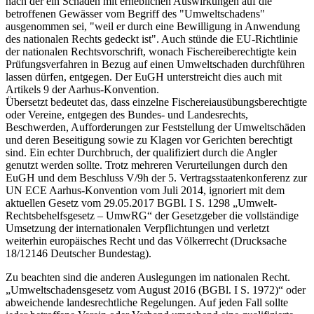
nach der ein Schaden mit erheblichen Auswirkungen auf die
betroffenen Gewässer vom Begriff des "Umweltschadens"
ausgenommen sei, "weil er durch eine Bewilligung in Anwendung
des nationalen Rechts gedeckt ist". Auch stünde die EU-Richtlinie
der nationalen Rechtsvorschrift, wonach Fischereiberechtigte kein
Prüfungsverfahren in Bezug auf einen Umweltschaden durchführen
lassen dürfen, entgegen. Der EuGH unterstreicht dies auch mit
Artikels 9 der Aarhus-Konvention.
Übersetzt bedeutet das, dass einzelne Fischereiausübungsberechtigte
oder Vereine, entgegen des Bundes- und Landesrechts,
Beschwerden, Aufforderungen zur Feststellung der Umweltschäden
und deren Beseitigung sowie zu Klagen vor Gerichten berechtigt
sind. Ein echter Durchbruch, der qualifiziert durch die Angler
genutzt werden sollte. Trotz mehreren Verurteilungen durch den
EuGH und dem Beschluss V/9h der 5. Vertragsstaatenkonferenz zur
UN ECE Aarhus-Konvention vom Juli 2014, ignoriert mit dem
aktuellen Gesetz vom 29.05.2017 BGBl. I S. 1298 „Umwelt-
Rechtsbehelfsgesetz – UmwRG“ der Gesetzgeber die vollständige
Umsetzung der internationalen Verpflichtungen und verletzt
weiterhin europäisches Recht und das Völkerrecht (Drucksache
18/12146 Deutscher Bundestag).
Zu beachten sind die anderen Auslegungen im nationalen Recht.
„Umweltschadensgesetz vom August 2016 (BGBl. I S. 1972)“ oder
abweichende landesrechtliche Regelungen. Auf jeden Fall sollte