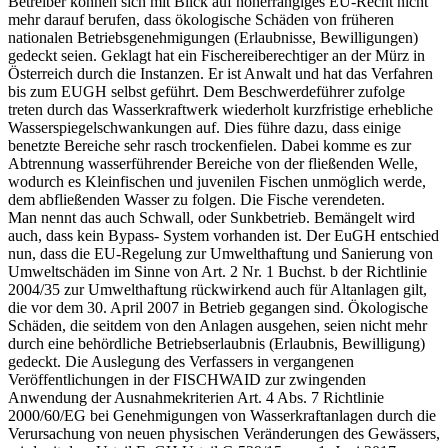
Betreiber können sich mit Blick auf höherrangiges EU-Recht nicht
mehr darauf berufen, dass ökologische Schäden von früheren
nationalen Betriebsgenehmigungen (Erlaubnisse, Bewilligungen)
gedeckt seien. Geklagt hat ein Fischereiberechtiger an der Mürz in
Österreich durch die Instanzen. Er ist Anwalt und hat das Verfahren
bis zum EUGH selbst geführt. Dem Beschwerdeführer zufolge
treten durch das Wasserkraftwerk wiederholt kurzfristige erhebliche
Wasserspiegelschwankungen auf. Dies führe dazu, dass einige
benetzte Bereiche sehr rasch trockenfielen. Dabei komme es zur
Abtrennung wasserführender Bereiche von der fließenden Welle,
wodurch es Kleinfischen und juvenilen Fischen unmöglich werde,
dem abfließenden Wasser zu folgen. Die Fische verendeten.
Man nennt das auch Schwall, oder Sunkbetrieb. Bemängelt wird
auch, dass kein Bypass- System vorhanden ist. Der EuGH entschied
nun, dass die EU-Regelung zur Umwelthaftung und Sanierung von
Umweltschäden im Sinne von Art. 2 Nr. 1 Buchst. b der Richtlinie
2004/35 zur Umwelthaftung rückwirkend auch für Altanlagen gilt,
die vor dem 30. April 2007 in Betrieb gegangen sind. Ökologische
Schäden, die seitdem von den Anlagen ausgehen, seien nicht mehr
durch eine behördliche Betriebserlaubnis (Erlaubnis, Bewilligung)
gedeckt. Die Auslegung des Verfassers in vergangenen
Veröffentlichungen in der FISCHWAID zur zwingenden
Anwendung der Ausnahmekriterien Art. 4 Abs. 7 Richtlinie
2000/60/EG bei Genehmigungen von Wasserkraftanlagen durch die
Verursachung von neuen physischen Veränderungen des Gewässers,