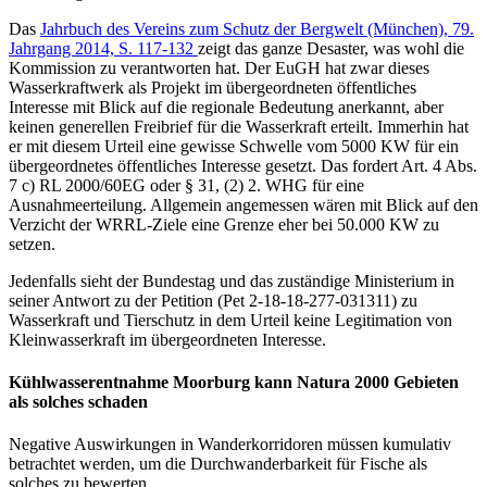
Das
Jahrbuch des Vereins zum Schutz der Bergwelt (München), 79.
Jahrgang 2014, S. 117-132
zeigt das ganze Desaster, was wohl die
Kommission zu verantworten hat. Der EuGH hat zwar dieses
Wasserkraftwerk als Projekt im übergeordneten öffentliches
Interesse mit Blick auf die regionale Bedeutung anerkannt, aber
keinen generellen Freibrief für die Wasserkraft erteilt. Immerhin hat
er mit diesem Urteil eine gewisse Schwelle vom 5000 KW für ein
übergeordnetes öffentliches Interesse gesetzt. Das fordert Art. 4 Abs.
7 c) RL 2000/60EG oder § 31, (2) 2. WHG für eine
Ausnahmeerteilung. Allgemein angemessen wären mit Blick auf den
Verzicht der WRRL-Ziele eine Grenze eher bei 50.000 KW zu
setzen.
Jedenfalls sieht der Bundestag und das zuständige Ministerium in
seiner Antwort zu der Petition (Pet 2-18-18-277-031311) zu
Wasserkraft und Tierschutz in dem Urteil keine Legitimation von
Kleinwasserkraft im übergeordneten Interesse.
Kühlwasserentnahme Moorburg kann Natura 2000 Gebieten
als solches schaden
Negative Auswirkungen in Wanderkorridoren müssen kumulativ
betrachtet werden, um die Durchwanderbarkeit für Fische als
solches zu bewerten