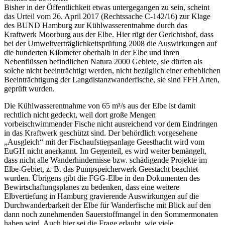
Bisher in der Öffentlichkeit etwas untergegangen zu sein, scheint
das Urteil vom 26. April 2017 (Rechtssache C-142/16) zur Klage
des BUND Hamburg zur Kühlwasserentnahme durch das
Kraftwerk Moorburg aus der Elbe. Hier rügt der Gerichtshof, dass
bei der Umweltverträglichkeitsprüfung 2008 die Auswirkungen auf
die hunderten Kilometer oberhalb in der Elbe und ihren
Nebenflüssen befindlichen Natura 2000 Gebiete, sie dürfen als
solche nicht beeinträchtigt werden, nicht bezüglich einer erheblichen
Beeinträchtigung der Langdistanzwanderfische, sie sind FFH Arten,
geprüft wurden.
Die Kühlwasserentnahme von 65 m³/s aus der Elbe ist damit
rechtlich nicht gedeckt, weil dort große Mengen
vorbeischwimmender Fische nicht ausreichend vor dem Eindringen
in das Kraftwerk geschützt sind. Der behördlich vorgesehene
„Ausgleich“ mit der Fischaufstiegsanlage Geesthacht wird vom
EuGH nicht anerkannt. Im Gegenteil, es wird weiter bemängelt,
dass nicht alle Wanderhindernisse bzw. schädigende Projekte im
Elbe-Gebiet, z. B. das Pumpspeicherwerk Geestacht beachtet
wurden. Übrigens gibt die FGG-Elbe in den Dokumenten des
Bewirtschaftungsplanes zu bedenken, dass eine weitere
Elbvertiefung in Hamburg gravierende Auswirkungen auf die
Durchwanderbarkeit der Elbe für Wanderfische mit Blick auf den
dann noch zunehmenden Sauerstoffmangel in den Sommermonaten
haben wird. Auch hier sei die Frage erlaubt, wie viele