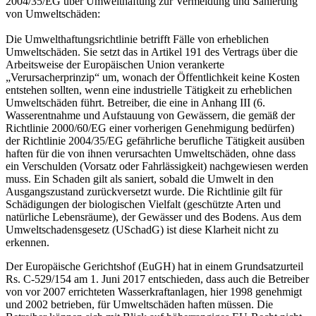
2004/35/EG über Umwelthaftung zur Vermeidung und Sanierung
von Umweltschäden:
Die Umwelthaftungsrichtlinie betrifft Fälle von erheblichen
Umweltschäden. Sie setzt das in Artikel 191 des Vertrags über die
Arbeitsweise der Europäischen Union verankerte
„Verursacherprinzip“ um, wonach der Öffentlichkeit keine Kosten
entstehen sollten, wenn eine industrielle Tätigkeit zu erheblichen
Umweltschäden führt. Betreiber, die eine in Anhang III (6.
Wasserentnahme und Aufstauung von Gewässern, die gemäß der
Richtlinie 2000/60/EG einer vorherigen Genehmigung bedürfen)
der Richtlinie 2004/35/EG gefährliche berufliche Tätigkeit ausüben
haften für die von ihnen verursachten Umweltschäden, ohne dass
ein Verschulden (Vorsatz oder Fahrlässigkeit) nachgewiesen werden
muss. Ein Schaden gilt als saniert, sobald die Umwelt in den
Ausgangszustand zurückversetzt wurde. Die Richtlinie gilt für
Schädigungen der biologischen Vielfalt (geschützte Arten und
natürliche Lebensräume), der Gewässer und des Bodens. Aus dem
Umweltschadensgesetz (USchadG) ist diese Klarheit nicht zu
erkennen.
Der Europäische Gerichtshof (EuGH) hat in einem Grundsatzurteil
Rs. C-529/154 am 1. Juni 2017 entschieden, dass auch die Betreiber
von vor 2007 errichteten Wasserkraftanlagen, hier 1998 genehmigt
und 2002 betrieben, für Umweltschäden haften müssen. Die