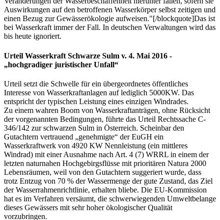
Veränderungen der Wasserbeschaffenheit hierunter fallen, sofern sie
Auswirkungen auf den betroffenen Wasserkörper selbst zeitigen und
einen Bezug zur Gewässerökologie aufweisen."[/blockquote]Das ist
bei Wasserkraft immer der Fall. In deutschen Verwaltungen wird das
bis heute ignoriert.
Urteil Wasserkraft Schwarze Sulm v. 4. Mai 2016 -
„hochgradiger juristischer Unfall“
Urteil setzt die Schwelle für ein übergeordnetes öffentliches
Interesse von Wasserkraftanlagen auf lediglich 5000KW. Das
entspricht der typischen Leistung eines einzigen Windrades.
Zu einem wahren Boom von Wasserkraftanträgen, ohne Rücksicht
der vorgenannten Bedingungen, führte das Urteil Rechtssache C-
346/142 zur schwarzen Sulm in Österreich. Scheinbar den
Gutachtern vertrauend „genehmigte“ der EuGH ein
Wasserkraftwerk von 4920 KW Nennleistung (ein mittleres
Windrad) mit einer Ausnahme nach Art. 4 (7) WRRL in einem der
letzten naturnahen Hochgebirgsflüsse mit prioritären Natura 2000
Lebensräumen, weil von den Gutachtern suggeriert wurde, dass
trotz Entzug von 70 % der Wassermenge der gute Zustand, das Ziel
der Wasserrahmenrichtlinie, erhalten bliebe. Die EU-Kommission
hat es im Verfahren versäumt, die schwerwiegenden Umweltbelange
dieses Gewässers mit sehr hoher ökologischer Qualität
vorzubringen.