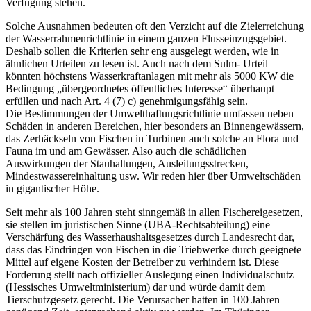
Verfügung stehen.
Solche Ausnahmen bedeuten oft den Verzicht auf die Zielerreichung
der Wasserrahmenrichtlinie in einem ganzen Flusseinzugsgebiet.
Deshalb sollen die Kriterien sehr eng ausgelegt werden, wie in
ähnlichen Urteilen zu lesen ist. Auch nach dem Sulm- Urteil
könnten höchstens Wasserkraftanlagen mit mehr als 5000 KW die
Bedingung „übergeordnetes öffentliches Interesse“ überhaupt
erfüllen und nach Art. 4 (7) c) genehmigungsfähig sein.
Die Bestimmungen der Umwelthaftungsrichtlinie umfassen neben
Schäden in anderen Bereichen, hier besonders an Binnengewässern,
das Zerhäckseln von Fischen in Turbinen auch solche an Flora und
Fauna im und am Gewässer. Also auch die schädlichen
Auswirkungen der Stauhaltungen, Ausleitungsstrecken,
Mindestwassereinhaltung usw. Wir reden hier über Umweltschäden
in gigantischer Höhe.
Seit mehr als 100 Jahren steht sinngemäß in allen Fischereigesetzen,
sie stellen im juristischen Sinne (UBA-Rechtsabteilung) eine
Verschärfung des Wasserhaushaltsgesetzes durch Landesrecht dar,
dass das Eindringen von Fischen in die Triebwerke durch geeignete
Mittel auf eigene Kosten der Betreiber zu verhindern ist. Diese
Forderung stellt nach offizieller Auslegung einen Individualschutz
(Hessisches Umweltministerium) dar und würde damit dem
Tierschutzgesetz gerecht. Die Verursacher hatten in 100 Jahren