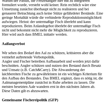
Warum der Passus, die Freizeitangler hier mit zu integrieren
formuliert wurde, versteht wohl keiner. Rein rechtlich wäre eine
Umsetzung zunächst überhaupt nicht zu realisieren und bei
genauerer Betrachtung auch keine Stütze gefährdeter Bestände. Eine
geringe Mortalität würde die verhinderte Reproduktionsmöglichkeit
aufwiegen. Heisst: der untermaßige Fisch überlebt und kann
reproduzieren. Beim Anlandegebot überlebt der untermaßige Fisch
nicht und bekommt nicht mehr die Möglichkeit zu reproduzieren.
Hier wird auch dass BMEL initiativ werden.
Aalfangverbot
Wir sehen den Bedarf den Aal zu schützen, kritisieren aber die
vermehrt auftretende Verbotspolitik.
Angler und Fischer betreiben Aufbauarbeit und werden jetzt dafür
beschnitten. Angler schützen und nutzen den Bestand durch Besatz
und Umsatz (z.B. Catch&Carry). Die Abwanderung der
laichbereiten Fische zu gewährleisten ist ein wichtiges Kriterium für
den Aufbau des Bestandes. Das BMEL ergänzt, dass es nötig ist, die
Aalmanagementpläne zunächst in Ruhe arbeiten zu lassen. Die
meisten besetzten Aale wandern erst in den nächsten Jahren ab.
Diese Daten gilt es abzuwarten.
Gemeinsame Fischereipolitik (GFP)