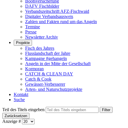
Bootsversicherung
DAFV Fischbilder
Verbandszeitschrift AFZ-Fischwaid
Digitaler Verbandsausweis
Zahlen und Fakten rund um das Angeln
Termine
Presse
Newsletter Archiv
Projekte
Fisch des Jahres
Flusslandschaft der Jahre
Kampagne #gehangeln
Angeln in der Mitte der Gesellschaft
Kormoran
CATCH & CLEAN DAY
Catch & Cook
Gewässer-Verbesserer
Arten- und Naturschutzprojekte
Kontakt
Suche
Teil des Titels eingeben
Filter
Zurücksetzen
Anzeige #