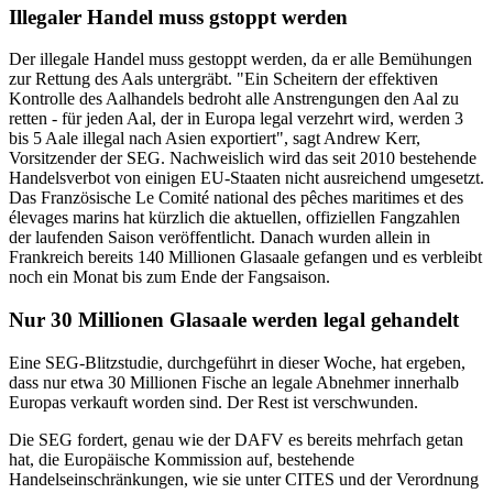
Illegaler Handel muss gstoppt werden
Der illegale Handel muss gestoppt werden, da er alle Bemühungen
zur Rettung des Aals untergräbt. "Ein Scheitern der effektiven
Kontrolle des Aalhandels bedroht alle Anstrengungen den Aal zu
retten - für jeden Aal, der in Europa legal verzehrt wird, werden 3
bis 5 Aale illegal nach Asien exportiert", sagt
Andrew Kerr
,
Vorsitzender der SEG. Nachweislich wird das seit 2010 bestehende
Handelsverbot von einigen EU-Staaten nicht ausreichend umgesetzt.
Das Französische Le Comité national des pêches maritimes et des
élevages marins hat kürzlich die aktuellen, offiziellen Fangzahlen
der laufenden Saison veröffentlicht. Danach wurden allein in
Frankreich bereits 140 Millionen Glasaale gefangen und es verbleibt
noch ein Monat bis zum Ende der Fangsaison.
Nur 30 Millionen Glasaale werden legal gehandelt
Eine SEG-Blitzstudie, durchgeführt in dieser Woche, hat ergeben,
dass nur etwa 30 Millionen Fische an legale Abnehmer innerhalb
Europas verkauft worden sind. Der Rest ist verschwunden.
Die SEG fordert, genau wie der DAFV es bereits mehrfach getan
hat, die Europäische Kommission auf, bestehende
Handelseinschränkungen, wie sie unter CITES und der Verordnung