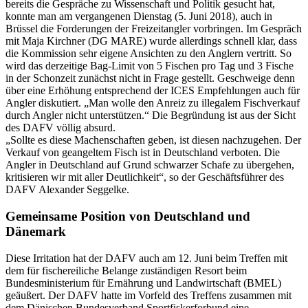
bereits die Gespräche zu Wissenschaft und Politik gesucht hat,
konnte man am vergangenen Dienstag (5. Juni 2018), auch in
Brüssel die Forderungen der Freizeitangler vorbringen. Im Gespräch
mit Maja Kirchner (DG MARE) wurde allerdings schnell klar, dass
die Kommission sehr eigene Ansichten zu den Anglern vertritt. So
wird das derzeitige Bag-Limit von 5 Fischen pro Tag und 3 Fische
in der Schonzeit zunächst nicht in Frage gestellt. Geschweige denn
über eine Erhöhung entsprechend der ICES Empfehlungen auch für
Angler diskutiert. „Man wolle den Anreiz zu illegalem Fischverkauf
durch Angler nicht unterstützen.“ Die Begründung ist aus der Sicht
des DAFV völlig absurd.
„Sollte es diese Machenschaften geben, ist diesen nachzugehen. Der
Verkauf von geangeltem Fisch ist in Deutschland verboten. Die
Angler in Deutschland auf Grund schwarzer Schafe zu übergehen,
kritisieren wir mit aller Deutlichkeit“, so der Geschäftsführer des
DAFV Alexander Seggelke.
Gemeinsame Position von Deutschland und
Dänemark
Diese Irritation hat der DAFV auch am 12. Juni beim Treffen mit
dem für fischereiliche Belange zuständigen Resort beim
Bundesministerium für Ernährung und Landwirtschaft (BMEL)
geäußert. Der DAFV hatte im Vorfeld des Treffens zusammen mit
dem Dänischen Bundesverband Sportfiskerforbund eine