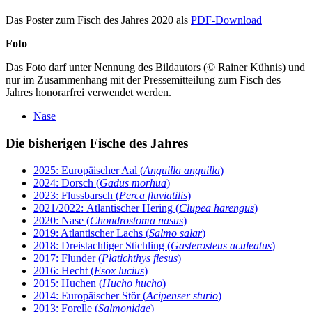
Das Poster zum Fisch des Jahres 2020 als
PDF-Download
Foto
Das Foto darf unter Nennung des Bildautors (© Rainer Kühnis) und
nur im Zusammenhang mit der Pressemitteilung zum Fisch des
Jahres honorarfrei verwendet werden.
Nase
Die bisherigen Fische des Jahres
2025: Europäischer Aal (
Anguilla anguilla
)
2024: Dorsch (
Gadus morhua
)
2023: Flussbarsch (
Perca fluviatilis
)
2021/2022: Atlantischer Hering (
Clupea harengus
)
2020: Nase (
Chondrostoma nasus
)
2019: Atlantischer Lachs (
Salmo salar
)
2018: Dreistachliger Stichling (
Gasterosteus aculeatus
)
2017: Flunder (
Platichthys flesus
)
2016: Hecht (
Esox lucius
)
2015: Huchen (
Hucho hucho
)
2014: Europäischer Stör (
Acipenser sturio
)
2013: Forelle (
Salmonidae
)