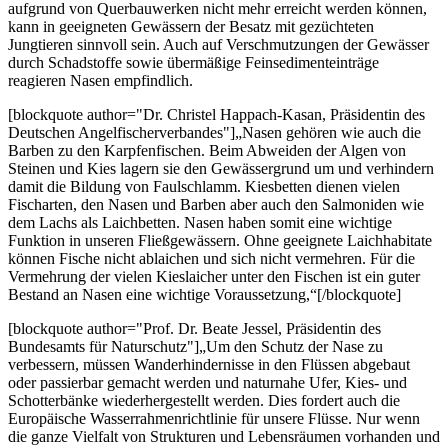
aufgrund von Querbauwerken nicht mehr erreicht werden können,
kann in geeigneten Gewässern der Besatz mit gezüchteten
Jungtieren sinnvoll sein. Auch auf Verschmutzungen der Gewässer
durch Schadstoffe sowie übermäßige Feinsedimenteinträge
reagieren Nasen empfindlich.
[blockquote author="Dr. Christel Happach-Kasan, Präsidentin des
Deutschen Angelfischerverbandes"]„Nasen gehören wie auch die
Barben zu den Karpfenfischen. Beim Abweiden der Algen von
Steinen und Kies lagern sie den Gewässergrund um und verhindern
damit die Bildung von Faulschlamm. Kiesbetten dienen vielen
Fischarten, den Nasen und Barben aber auch den Salmoniden wie
dem Lachs als Laichbetten. Nasen haben somit eine wichtige
Funktion in unseren Fließgewässern. Ohne geeignete Laichhabitate
können Fische nicht ablaichen und sich nicht vermehren. Für die
Vermehrung der vielen Kieslaicher unter den Fischen ist ein guter
Bestand an Nasen eine wichtige Voraussetzung,“[/blockquote]
[blockquote author="Prof. Dr. Beate Jessel, Präsidentin des
Bundesamts für Naturschutz"]„Um den Schutz der Nase zu
verbessern, müssen Wanderhindernisse in den Flüssen abgebaut
oder passierbar gemacht werden und naturnahe Ufer, Kies- und
Schotterbänke wiederhergestellt werden. Dies fordert auch die
Europäische Wasserrahmenrichtlinie für unsere Flüsse. Nur wenn
die ganze Vielfalt von Strukturen und Lebensräumen vorhanden und