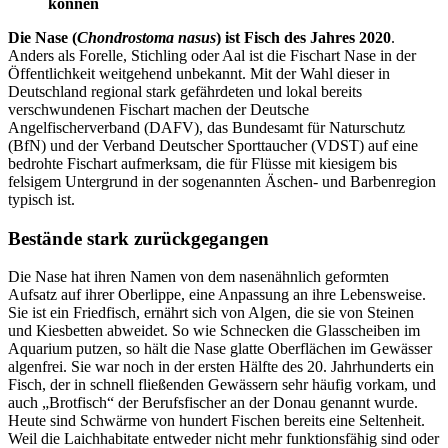
können
Die Nase (
Chondrostoma nasus
) ist Fisch des Jahres 2020
.
Anders als Forelle, Stichling oder Aal ist die Fischart Nase in der
Öffentlichkeit weitgehend unbekannt. Mit der Wahl dieser in
Deutschland regional stark gefährdeten und lokal bereits
verschwundenen Fischart machen der Deutsche
Angelfischerverband (DAFV), das Bundesamt für Naturschutz
(BfN) und der Verband Deutscher Sporttaucher (VDST) auf eine
bedrohte Fischart aufmerksam, die für Flüsse mit kiesigem bis
felsigem Untergrund in der sogenannten Äschen- und Barbenregion
typisch ist.
Bestände stark zurückgegangen
Die Nase hat ihren Namen von dem nasenähnlich geformten
Aufsatz auf ihrer Oberlippe, eine Anpassung an ihre Lebensweise.
Sie ist ein Friedfisch, ernährt sich von Algen, die sie von Steinen
und Kiesbetten abweidet. So wie Schnecken die Glasscheiben im
Aquarium putzen, so hält die Nase glatte Oberflächen im Gewässer
algenfrei. Sie war noch in der ersten Hälfte des 20. Jahrhunderts ein
Fisch, der in schnell fließenden Gewässern sehr häufig vorkam, und
auch „Brotfisch“ der Berufsfischer an der Donau genannt wurde.
Heute sind Schwärme von hundert Fischen bereits eine Seltenheit.
Weil die Laichhabitate entweder nicht mehr funktionsfähig sind oder