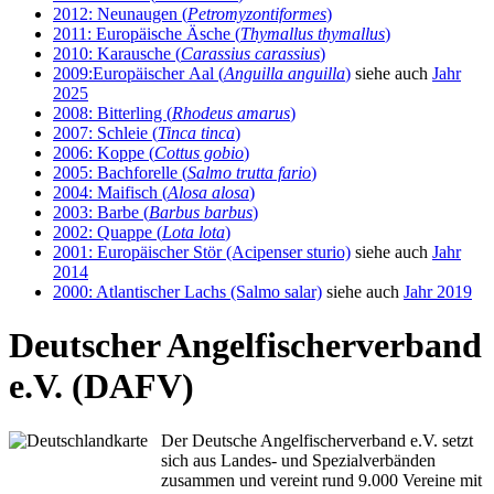
2012: Neunaugen (
Petromyzontiformes
)
2011: Europäische Äsche (
Thymallus thymallus
)
2010: Karausche (
Carassius carassius
)
2009:Europäischer Aal (
Anguilla anguilla
)
siehe auch
Jahr
2025
2008: Bitterling (
Rhodeus amarus
)
2007: Schleie (
Tinca tinca
)
2006: Koppe (
Cottus gobio
)
2005: Bachforelle (
Salmo trutta fario
)
2004: Maifisch (
Alosa alosa
)
2003: Barbe (
Barbus barbus
)
2002: Quappe (
Lota lota
)
2001: Europäischer Stör (Acipenser sturio)
siehe auch
Jahr
2014
2000: Atlantischer Lachs (Salmo salar)
siehe auch
Jahr 2019
Deutscher Angelfischerverband
e.V. (DAFV)
Der Deutsche Angelfischerverband e.V. setzt
sich aus Landes- und Spezialverbänden
zusammen und vereint rund 9.000 Vereine mit