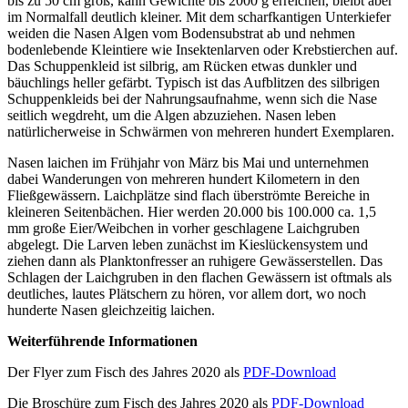
bis zu 50 cm groß, kann Gewichte bis 2000 g erreichen, bleibt aber
im Normalfall deutlich kleiner. Mit dem scharfkantigen Unterkiefer
weiden die Nasen Algen vom Bodensubstrat ab und nehmen
bodenlebende Kleintiere wie Insektenlarven oder Krebstierchen auf.
Das Schuppenkleid ist silbrig, am Rücken etwas dunkler und
bäuchlings heller gefärbt. Typisch ist das Aufblitzen des silbrigen
Schuppenkleids bei der Nahrungsaufnahme, wenn sich die Nase
seitlich wegdreht, um die Algen abzuziehen. Nasen leben
natürlicherweise in Schwärmen von mehreren hundert Exemplaren.
Nasen laichen im Frühjahr von März bis Mai und unternehmen
dabei Wanderungen von mehreren hundert Kilometern in den
Fließgewässern. Laichplätze sind flach überströmte Bereiche in
kleineren Seitenbächen. Hier werden 20.000 bis 100.000 ca. 1,5
mm große Eier/Weibchen in vorher geschlagene Laichgruben
abgelegt. Die Larven leben zunächst im Kieslückensystem und
ziehen dann als Planktonfresser an ruhigere Gewässerstellen. Das
Schlagen der Laichgruben in den flachen Gewässern ist oftmals als
deutliches, lautes Plätschern zu hören, vor allem dort, wo noch
hunderte Nasen gleichzeitig laichen.
Weiterführende Informationen
Der Flyer zum Fisch des Jahres 2020 als
PDF-Download
Die Broschüre zum Fisch des Jahres 2020 als
PDF-Download