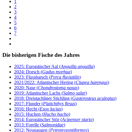
1
2
3
4
5
6
7
Die bisherigen Fische des Jahres
2025: Europäischer Aal (
Anguilla anguilla
)
2024: Dorsch (
Gadus morhua
)
2023: Flussbarsch (
Perca fluviatilis
)
2021/2022: Atlantischer Hering (
Clupea harengus
)
2020: Nase (
Chondrostoma nasus
)
2019: Atlantischer Lachs (
Salmo salar
)
2018: Dreistachliger Stichling (
Gasterosteus aculeatus
)
2017: Flunder (
Platichthys flesus
)
2016: Hecht (
Esox lucius
)
2015: Huchen (
Hucho hucho
)
2014: Europäischer Stör (
Acipenser sturio
)
2013: Forelle (
Salmonidae
)
2012: Neunaugen (
Petromyzontiformes
)