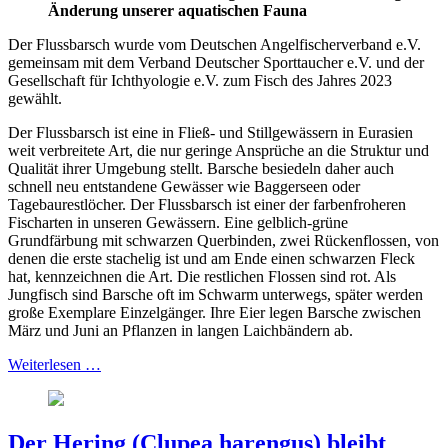
Änderung unserer aquatischen Fauna
Der Flussbarsch wurde vom Deutschen Angelfischerverband e.V.
gemeinsam mit dem Verband Deutscher Sporttaucher e.V. und der
Gesellschaft für Ichthyologie e.V. zum Fisch des Jahres 2023
gewählt.
Der Flussbarsch ist eine in Fließ- und Stillgewässern in Eurasien
weit verbreitete Art, die nur geringe Ansprüche an die Struktur und
Qualität ihrer Umgebung stellt. Barsche besiedeln daher auch
schnell neu entstandene Gewässer wie Baggerseen oder
Tagebaurestlöcher. Der Flussbarsch ist einer der farbenfroheren
Fischarten in unseren Gewässern. Eine gelblich-grüne
Grundfärbung mit schwarzen Querbinden, zwei Rückenflossen, von
denen die erste stachelig ist und am Ende einen schwarzen Fleck
hat, kennzeichnen die Art. Die restlichen Flossen sind rot. Als
Jungfisch sind Barsche oft im Schwarm unterwegs, später werden
große Exemplare Einzelgänger. Ihre Eier legen Barsche zwischen
März und Juni an Pflanzen in langen Laichbändern ab.
Weiterlesen …
Der Hering (Clupea harengus) bleibt