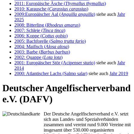
2011: Europäische Äsche (
Thymallus thymallus
)
2010: Karausche (
Carassius carassius
)
2009:Europäischer Aal (
Anguilla anguilla
)
siehe auch
Jahr
2025
2008: Bitterling (
Rhodeus amarus
)
2007: Schleie (
Tinca tinca
)
2006: Koppe (
Cottus gobio
)
2005: Bachforelle (
Salmo trutta fario
)
2004: Maifisch (
Alosa alosa
)
2003: Barbe (
Barbus barbus
)
2002: Quappe (
Lota lota
)
2001: Europäischer Stör (Acipenser sturio)
siehe auch
Jahr
2014
2000: Atlantischer Lachs (Salmo salar)
siehe auch
Jahr 2019
Deutscher Angelfischerverband
e.V. (DAFV)
Der Deutsche Angelfischerverband e.V. setzt
sich aus Landes- und Spezialverbänden
zusammen und vereint rund 9.000 Vereine mit
insgesamt über 530.000 organisierten