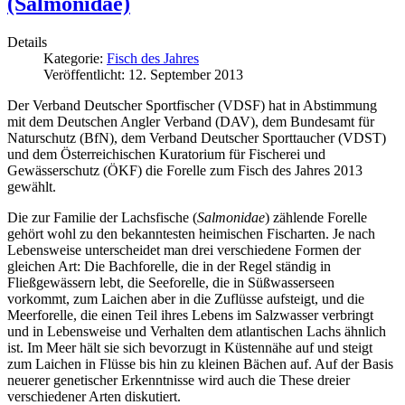
(Salmonidae)
Details
Kategorie:
Fisch des Jahres
Veröffentlicht: 12. September 2013
Der Verband Deutscher Sportfischer (VDSF) hat in Abstimmung
mit dem Deutschen Angler Verband (DAV), dem Bundesamt für
Naturschutz (BfN), dem Verband Deutscher Sporttaucher (VDST)
und dem Österreichischen Kuratorium für Fischerei und
Gewässerschutz (ÖKF) die Forelle zum Fisch des Jahres 2013
gewählt.
Die zur Familie der Lachsfische (
Salmonidae
) zählende Forelle
gehört wohl zu den bekanntesten heimischen Fischarten. Je nach
Lebensweise unterscheidet man drei verschiedene Formen der
gleichen Art: Die Bachforelle, die in der Regel ständig in
Fließgewässern lebt, die Seeforelle, die in Süßwasserseen
vorkommt, zum Laichen aber in die Zuflüsse aufsteigt, und die
Meerforelle, die einen Teil ihres Lebens im Salzwasser verbringt
und in Lebensweise und Verhalten dem atlantischen Lachs ähnlich
ist. Im Meer hält sie sich bevorzugt in Küstennähe auf und steigt
zum Laichen in Flüsse bis hin zu kleinen Bächen auf. Auf der Basis
neuerer genetischer Erkenntnisse wird auch die These dreier
verschiedener Arten diskutiert.