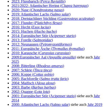
2023: Flussbarsch (
Perca fluviatilis
)
2021/2022: Atlantischer Hering (
Clupea harengus
)
2020: Nase (
Chondrostoma nasus
)
2019: Atlantischer Lachs (
Salmo salar
)
2018: Dreistachliger Stichling (
Gasterosteus aculeatus
)
2017: Flunder (
Platichthys flesus
)
2016: Hecht (
Esox lucius
)
2015: Huchen (
Hucho hucho
)
2014: Europäischer Stör (
Acipenser sturio
)
2013: Forelle (
Salmonidae
)
2012: Neunaugen (
Petromyzontiformes
)
2011: Europäische Äsche (
Thymallus thymallus
)
2010: Karausche (
Carassius carassius
)
2009:Europäischer Aal (
Anguilla anguilla
)
siehe auch
Jahr
2025
2008: Bitterling (
Rhodeus amarus
)
2007: Schleie (
Tinca tinca
)
2006: Koppe (
Cottus gobio
)
2005: Bachforelle (
Salmo trutta fario
)
2004: Maifisch (
Alosa alosa
)
2003: Barbe (
Barbus barbus
)
2002: Quappe (
Lota lota
)
2001: Europäischer Stör (Acipenser sturio)
siehe auch
Jahr
2014
2000: Atlantischer Lachs (Salmo salar)
siehe auch
Jahr 2019