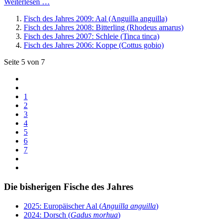
Weiterlesen …
Fisch des Jahres 2009: Aal (Anguilla anguilla)
Fisch des Jahres 2008: Bitterling (Rhodeus amarus)
Fisch des Jahres 2007: Schleie (Tinca tinca)
Fisch des Jahres 2006: Koppe (Cottus gobio)
Seite 5 von 7
1
2
3
4
5
6
7
Die bisherigen Fische des Jahres
2025: Europäischer Aal (
Anguilla anguilla
)
2024: Dorsch (
Gadus morhua
)