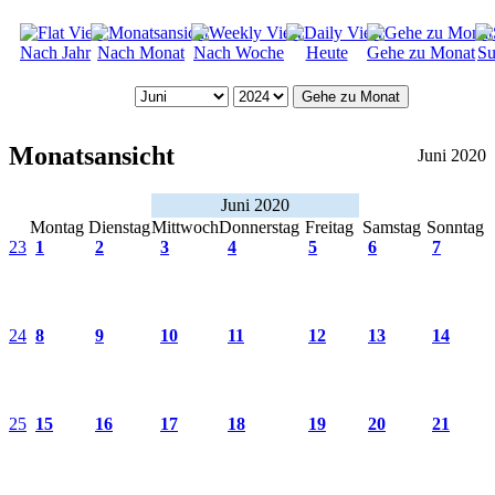
Nach Jahr
Nach Monat
Nach Woche
Heute
Gehe zu Monat
Su
Gehe zu Monat
Monatsansicht
Juni 2020
Juni 2020
Montag
Dienstag
Mittwoch
Donnerstag
Freitag
Samstag
Sonntag
23
1
2
3
4
5
6
7
24
8
9
10
11
12
13
14
25
15
16
17
18
19
20
21