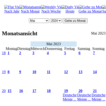
Nach Jahr
Nach Monat
Nach Woche
Heute
Gehe zu Monat
Su
Gehe zu Monat
Monatsansicht
Mai 2023
Mai 2023
Montag
Dienstag
Mittwoch
Donnerstag
Freitag
Samstag
Sonntag
18
1
2
3
4
5
6
7
19
8
9
10
11
12
13
14
20
15
16
17
18
19
20
21
Deutsche
Deutsche
Deutsche
Meiste ...
Meiste ...
Meiste ...