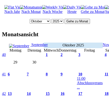
Nach Jahr
Nach Monat
Nach Woche
Heute
Gehe zu Monat
Su
Gehe zu Monat
Monatsansicht
September
No
Oktober 2025
Montag
Dienstag
Mittwoch
Donnerstag
Freitag
Sa
40
1
2
3
4
29
30
41
6
7
8
9
10
11
11:00
Abschlussverans
...
42
13
14
15
16
17
18