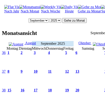
Nach Jahr
Nach Monat
Nach Woche
Heute
Gehe zu Monat
Su
Gehe zu Monat
Monatsansicht
Septembe
August
Oktober
September 2025
Montag
Dienstag
Mittwoch
Donnerstag
Freitag
Samstag
S
36
1
2
3
4
5
6
37
8
9
10
11
12
13
38
15
16
17
18
19
20