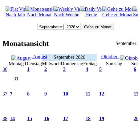
Nach Jahr
Nach Monat
Nach Woche
Heute
Gehe zu Monat
Su
Gehe zu Monat
Monatsansicht
September
August
Oktober
September 2026
Montag
Dienstag
Mittwoch
Donnerstag
Freitag
Samstag
So
36
1
2
3
4
5
6
31
37
7
8
9
10
11
12
1
38
14
15
16
17
18
19
2