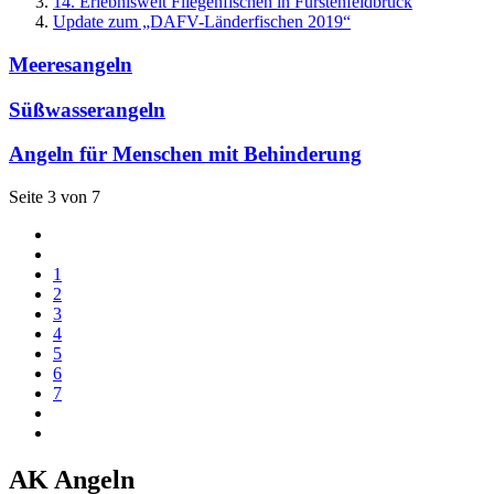
14. Erlebniswelt Fliegenfischen in Fürstenfeldbruck
Update zum „DAFV-Länderfischen 2019“
Meeresangeln
Süßwasserangeln
Angeln für Menschen mit Behinderung
Seite 3 von 7
1
2
3
4
5
6
7
AK Angeln