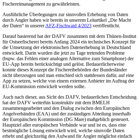
Fischereimanagement zu gewährleisten.
Ausführliche Überlegungen zur sinnvollen Erhebung von Daten
durch Angler haben wir bereits in unserem Leitartikel „Die Macht
der Daten“ in unserer
AFZ-Fischwaid 4/2023
veröffentlicht.
Darauf basierend hat der DAFV zusammen mit dem Thünen-Institut
für Ostseefischerei bereits Anfang 2024 ein technisches Konzept für
die Umsetzung der elektronischen Datenerhebung in Deutschland
entwickelt. Darin wurden die jetzt zu Tage tretenden Probleme
(bspw. das Fehlen einer analogen Alternative zum Smartphone) der
EU-App bereits berücksichtigt und gelöst. Bedauerlicherweise
konnte dieses Konzept die Fischereibehörden der Bundesländer
nicht überzeugen und man entschied sich stattdessen dafür, auf eine
App zu setzen, welche von einem externen Anbieter im Auftrag der
EU-Kommission entwickelt werden sollte.
Auch nach dieser, aus Sicht des DAFV, bedauerlichen Entscheidung
hat der DAFV weiterhin konstruktiv mit dem BMELH
zusammengearbeitet und den Dialog zwischen den Europäischen
Angelverbänden (EAA) und der zuständigen Abteilung innerhalb
der Europäischen Kommission (DG Mare) maßgeblich gesteuert.
Hauptziel aller europäischen Verbände war und ist es, dass eine
bestmögliche Lösung entwickelt wird, welche sinnvolle Daten
erhebt und gleichzeitig den Aufwand für Angler möglichst einfach