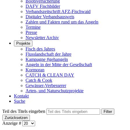
Bootsversicherung
DAFV Fischbilder
Verbandszeitschrift AFZ-Fischwaid
Digitaler Verbandsausweis
Zahlen und Fakten rund um das Angeln
Termine
Presse
Newsletter Archiv
Projekte
Fisch des Jahres
Flusslandschaft der Jahre
Kampagne #gehangeln
Angeln in der Mitte der Gesellschaft
Kormoran
CATCH & CLEAN DAY
Catch & Cook
Gewässer-Verbesserer
Arten- und Naturschutzprojekte
Kontakt
Suche
Teil des Titels eingeben
Filter
Zurücksetzen
Anzeige #