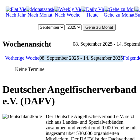
Nach Jahr
Nach Monat
Nach Woche
Heute
Gehe zu Monat
Su
Gehe zu Monat
Wochenansicht
08. September 2025 - 14. Septem
Vorherige Woche
08. September 2025 - 14. September 2025
Folgend
Keine Termine
Deutscher Angelfischerverband
e.V. (DAFV)
Der Deutsche Angelfischerverband e.V. setzt
sich aus Landes- und Spezialverbänden
zusammen und vereint rund 9.000 Vereine mit
insgesamt über 530.000 organisierten
Mitgliedern. Der DAFV ist der Dachverband