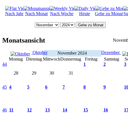
Nach Jahr
Nach Monat
Nach Woche
Heute
Gehe zu Monat
Su
Gehe zu Monat
Monatsansicht
Novemb
Oktober
Dezember
November 2024
Montag
Dienstag
Mittwoch
Donnerstag
Freitag
Samstag
S
44
1
2
3
28
29
30
31
45
4
5
6
7
8
9
1
46
11
12
13
14
15
16
1