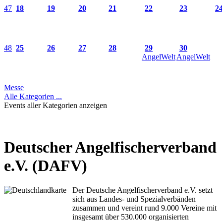
47
18
19
20
21
22
23
2
48
25
26
27
28
29
30
AngelWelt
AngelWelt
Messe
Alle Kategorien ...
Events aller Kategorien anzeigen
Deutscher Angelfischerverband
e.V. (DAFV)
Der Deutsche Angelfischerverband e.V. setzt
sich aus Landes- und Spezialverbänden
zusammen und vereint rund 9.000 Vereine mit
insgesamt über 530.000 organisierten