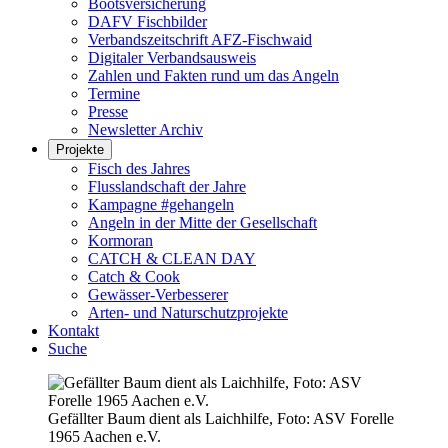
Bootsversicherung
DAFV Fischbilder
Verbandszeitschrift AFZ-Fischwaid
Digitaler Verbandsausweis
Zahlen und Fakten rund um das Angeln
Termine
Presse
Newsletter Archiv
Projekte
Fisch des Jahres
Flusslandschaft der Jahre
Kampagne #gehangeln
Angeln in der Mitte der Gesellschaft
Kormoran
CATCH & CLEAN DAY
Catch & Cook
Gewässer-Verbesserer
Arten- und Naturschutzprojekte
Kontakt
Suche
Gefällter Baum dient als Laichhilfe, Foto: ASV Forelle
1965 Aachen e.V.