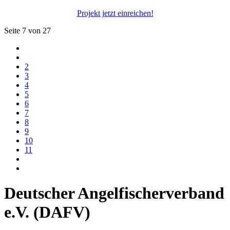
Projekt jetzt einreichen!
Seite 7 von 27
2
3
4
5
6
7
8
9
10
11
Deutscher Angelfischerverband
e.V. (DAFV)