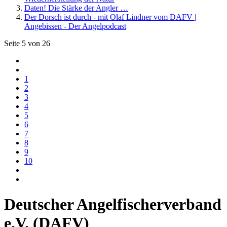
Daten! Die Stärke der Angler …
Der Dorsch ist durch - mit Olaf Lindner vom DAFV |
Angebissen - Der Angelpodcast
Seite 5 von 26
1
2
3
4
5
6
7
8
9
10
Deutscher Angelfischerverband
e.V. (DAFV)