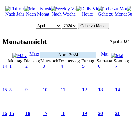
Nach Jahr
Nach Monat
Nach Woche
Heute
Gehe zu Monat
Su
Gehe zu Monat
Monatsansicht
April 2024
März
Mai
April 2024
Montag
Dienstag
Mittwoch
Donnerstag
Freitag
Samstag
Sonntag
14
1
2
3
4
5
6
7
15
8
9
10
11
12
13
14
16
15
16
17
18
19
20
21