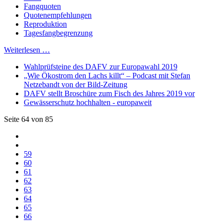
Fangquoten
Quotenempfehlungen
Reproduktion
Tagesfangbegrenzung
Weiterlesen …
Wahlprüfsteine des DAFV zur Europawahl 2019
„Wie Ökostrom den Lachs killt“ – Podcast mit Stefan
Netzebandt von der Bild-Zeitung
DAFV stellt Broschüre zum Fisch des Jahres 2019 vor
Gewässerschutz hochhalten - europaweit
Seite 64 von 85
59
60
61
62
63
64
65
66