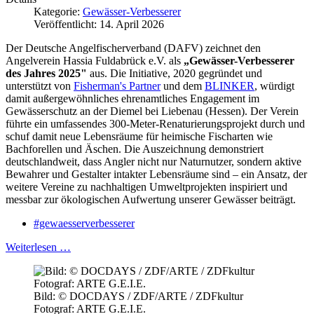
Kategorie:
Gewässer-Verbesserer
Veröffentlicht: 14. April 2026
Der Deutsche Angelfischerverband (DAFV) zeichnet den
Angelverein Hassia Fuldabrück e.V. als
„Gewässer-Verbesserer
des Jahres 2025"
aus. Die Initiative, 2020 gegründet und
unterstützt von
Fisherman's Partner
und dem
BLINKER
, würdigt
damit außergewöhnliches ehrenamtliches Engagement im
Gewässerschutz an der Diemel bei Liebenau (Hessen). Der Verein
führte ein umfassendes 300-Meter-Renaturierungsprojekt durch und
schuf damit neue Lebensräume für heimische Fischarten wie
Bachforellen und Äschen. Die Auszeichnung demonstriert
deutschlandweit, dass Angler nicht nur Naturnutzer, sondern aktive
Bewahrer und Gestalter intakter Lebensräume sind – ein Ansatz, der
weitere Vereine zu nachhaltigen Umweltprojekten inspiriert und
messbar zur ökologischen Aufwertung unserer Gewässer beiträgt.
#gewaesserverbesserer
Weiterlesen …
Bild: © DOCDAYS / ZDF/ARTE / ZDFkultur
Fotograf: ARTE G.E.I.E.