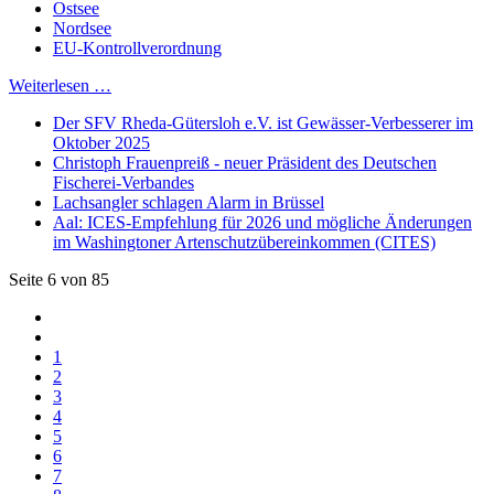
Ostsee
Nordsee
EU-Kontrollverordnung
Weiterlesen …
Der SFV Rheda-Gütersloh e.V. ist Gewässer-Verbesserer im
Oktober 2025
Christoph Frauenpreiß - neuer Präsident des Deutschen
Fischerei-Verbandes
Lachsangler schlagen Alarm in Brüssel
Aal: ICES-Empfehlung für 2026 und mögliche Änderungen
im Washingtoner Artenschutzübereinkommen (CITES)
Seite 6 von 85
1
2
3
4
5
6
7