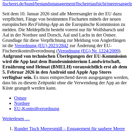
fischerei.de/bund/bestandsmanagement/fischereiaufsicht/meeresangel
Seit dem 10. Januar 2026 sind alle Meeresangler in der EU dazu
verpflichtet, Fänge von bestimmten Fischarten mittels der neuen
europäischen
RecFishing-App
an die Europäische Kommission zu
melden. Die Meldepflicht besteht vorerst nur für Wolfsbarsch und
Aal in der Nordsee und Dorsch, Aal und Lachs in der Ostsee.
Grundlage für diese Verpflichtung zur Meldung von Anglerfängen
ist die
Verordnung (EU) 2023/2842
zur Änderung der EU-
Fischereikontrollverordnung (
Verordnung (EG) Nr. 1224/2009
).
Aufgrund von technischen Überlegungen der EU-Kommission
wird die App laut dem Bundesministerium Landwirtschaft,
Ernährung und Heimat (BMELH) voraussichtlich erst ab dem
5. Februar 2026 in den Android und Apple App Stores
verfügbar sein.
Es muss entsprechend davon ausgegangen werden,
dass bis zu diesem Zeitpunkt ohne die Verwendung der App an der
Küste geangelt werden kann.
Ostsee
Nordsee
EU-Kontrollverordnung
Weiterlesen …
Runder Tisch Meeresmüll – Engagement für saubere Meere